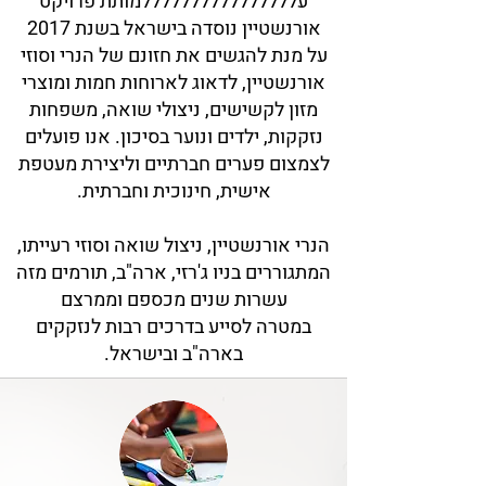
עללללללללללללללללמותת פרויקט
אורנשטיין נוסדה בישראל בשנת 2017
על מנת להגשים את חזונם של הנרי וסוזי
אורנשטיין, לדאוג לארוחות חמות ומוצרי
מזון לקשישים, ניצולי שואה, משפחות
נזקקות, ילדים ונוער בסיכון. אנו פועלים
לצמצום פערים חברתיים וליצירת מעטפת
אישית, חינוכית וחברתית.
הנרי אורנשטיין, ניצול שואה וסוזי רעייתו,
המתגוררים בניו ג'רזי, ארה"ב, תורמים מזה
עשרות שנים מכספם וממרצם
במטרה לסייע בדרכים רבות לנזקקים
בארה"ב ובישראל.​